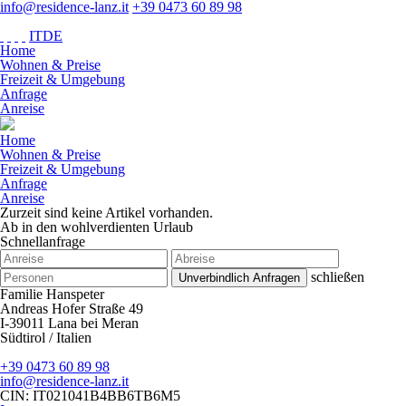
info@residence-lanz.it
+39 0473 60 89 98
IT
DE
Home
Wohnen & Preise
Freizeit & Umgebung
Anfrage
Anreise
Home
Wohnen & Preise
Freizeit & Umgebung
Anfrage
Anreise
Zurzeit sind keine Artikel vorhanden.
Ab in den wohlverdienten Urlaub
Schnellanfrage
schließen
Familie Hanspeter
Andreas Hofer Straße 49
I-39011 Lana bei Meran
Südtirol / Italien
+39 0473 60 89 98
info@residence-lanz.it
CIN: IT021041B4BB6TB6M5