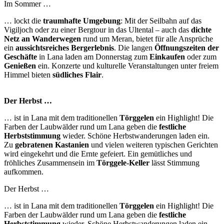
Im Sommer …
… lockt die
traumhafte Umgebung
: Mit der Seilbahn auf das
Vigiljoch oder zu einer Bergtour in das Ultental – auch das
dichte
Netz an Wanderwegen
rund um Meran, bietet für alle Ansprüche
ein
aussichtsreiches Bergerlebnis
. Die langen
Öffnungszeiten der
Geschäfte
in Lana laden am Donnerstag zum
Einkaufen
oder zum
Genießen
ein. Konzerte und kulturelle Veranstaltungen unter freiem
Himmel bieten
südliches Flair
.
Der Herbst …
… ist in Lana mit dem traditionellen
Törggelen
ein Highlight! Die
Farben der Laubwälder rund um Lana geben die
festliche
Herbststimmung
wieder. Schöne Herbstwanderungen laden ein.
Zu
gebratenen Kastanien
und vielen weiteren typischen Gerichten
wird eingekehrt und die Ernte gefeiert. Ein gemütliches und
fröhliches Zusammensein im
Törggele-Keller
lässt Stimmung
aufkommen.
Der Herbst …
… ist in Lana mit dem traditionellen
Törggelen
ein Highlight! Die
Farben der Laubwälder rund um Lana geben die
festliche
Herbststimmung
wieder. Schöne Herbstwanderungen laden ein.