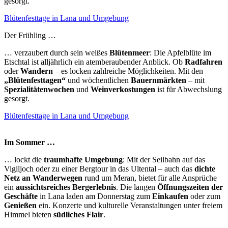
gesorgt.
Blütenfesttage in Lana und Umgebung
Der Frühling …
… verzaubert durch sein weißes
Blütenmeer
: Die Apfelblüte im
Etschtal ist alljährlich ein atemberaubender Anblick. Ob
Radfahren
oder
Wandern
– es locken zahlreiche Möglichkeiten. Mit den
„Blütenfesttagen“
und wöchentlichen
Bauernmärkten
– mit
Spezialitätenwochen
und
Weinverkostungen
ist für Abwechslung
gesorgt.
Blütenfesttage in Lana und Umgebung
Im Sommer …
… lockt die
traumhafte Umgebung
: Mit der Seilbahn auf das
Vigiljoch oder zu einer Bergtour in das Ultental – auch das
dichte
Netz an Wanderwegen
rund um Meran, bietet für alle Ansprüche
ein
aussichtsreiches Bergerlebnis
. Die langen
Öffnungszeiten der
Geschäfte
in Lana laden am Donnerstag zum
Einkaufen
oder zum
Genießen
ein. Konzerte und kulturelle Veranstaltungen unter freiem
Himmel bieten
südliches Flair
.